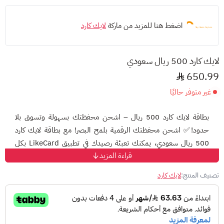
اضغط هنا للمزيد من ماركة
لايك كارد
لايك كارد 500 ريال سعودي
650.99
غير متوفر حاليًا
بطاقة لايك كارد 500 ريال – اشحن محفظتك بسهولة وتسوق بلا
حدود!
✅
اشحن محفظتك الرقمية بلمح البصر!
مع
بطاقة لايك كارد
500 ريال سعودي
، يمكنك تعبئة رصيدك في تطبيق
LikeCard
بكل
قراءة المزيد
سهولة، أو تقديمها كهدية رقمية رائعة للأهل والأصدقاء. استمتع بشراء
بطاقات إعادة الشحن المفضلة لديك من أشهر العلامات التجارية،
تصنيف المنتج:
لايك كارد
الألعاب، الترفيه، والاتصالات مباشرة من التطبيق!
لماذا تختار بطاقة لايك كارد 500 ريال؟