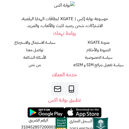
موسوعة بوابة إكس | XGATE لبطاقات الهدايا الرقمية،
الاشتراكات، شحن رصيد للبث والألعاب، والمزيد.
روابط تهمك
مدونة XGATE
سياسة الاستبدال والاسترجاع
الشروط والأحكام
تواصل معنا
سياسة الخصوصية
الأسئلة الشائعة
سياسة تفعيل شرائح SIM و eSIM
من نحن
خدمة العملاء
تطبيق بوابة اكس
الرقم الضريبي
السجل التجاري
310452857200003