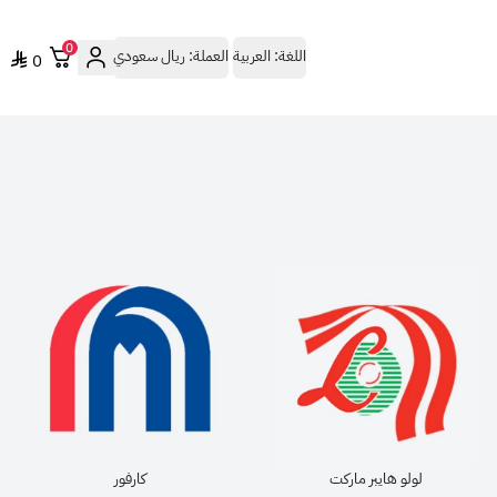
0
اللغة:
العربية
العملة:
ريال سعودي
0
لولو هايبر ماركت
كارفور