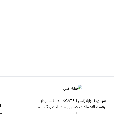
موسوعة بوابة إكس | XGATE لبطاقات الهدايا
ا
الرقمية، الاشتراكات، شحن رصيد للبث والألعاب،
سي
والمزيد.