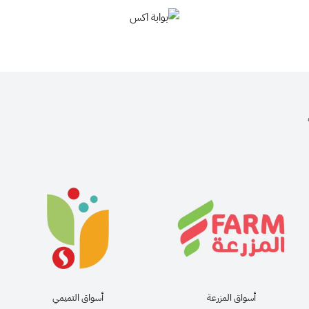
بوابة اكس
أسواق المزرعة
أسواق التميمي