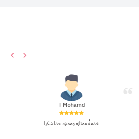
T Mohamd
خدمةً ممتازة ومميزة جدا شكرا