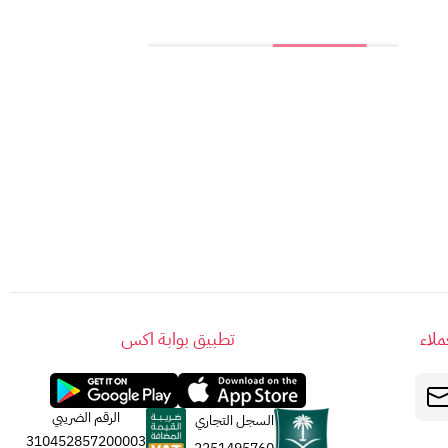
لاء
تطبيق بوابة اكس
الرقم الضريبي
السجل التجاري
310452857200003