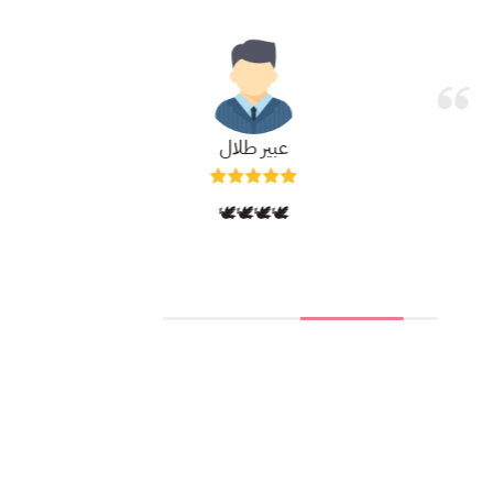
عبير طلال
🕊️🕊️🕊️🕊️