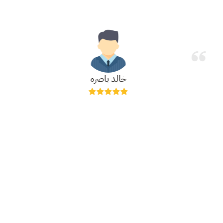
خالد باصره