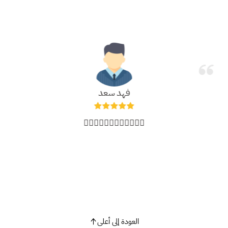
فهد سعد
🙆🏻‍♂️🙆🏻‍♂️🙆🏻‍♂️🙆🏻‍♂️
العودة إلى أعلى