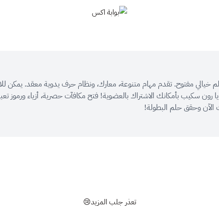
بوابة اكس
لم خيالي مفتوح. تقدم مهام متنوعة، معارك، ونظام حرف يدوية معقد. يمكن للاعب
ون سكيب بأمكانك الاشتراك بالعضوية! فتح مكافآت حصرية، أزياء ورموز تعبيري
لآن وحقق حلم البطولة!
تعذر جلب المزيد😢