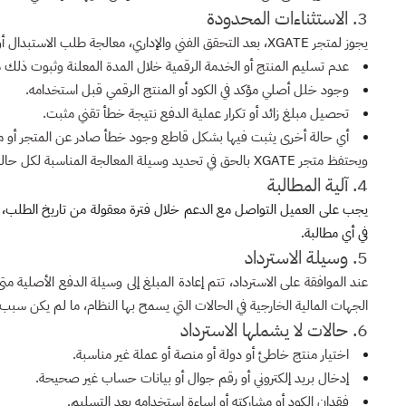
3. الاستثناءات المحدودة
يجوز لمتجر XGATE، بعد التحقق الفني والإداري، معالجة طلب الاستبدال أو التعويض أو الاسترداد في الحالات التالية فقط:
عدم تسليم المنتج أو الخدمة الرقمية خلال المدة المعلنة وثبوت ذلك
وجود خلل أصلي مؤكد في الكود أو المنتج الرقمي قبل استخدامه.
تحصيل مبلغ زائد أو تكرار عملية الدفع نتيجة خطأ تقني مثبت.
أي حالة أخرى يثبت فيها بشكل قاطع وجود خطأ صادر عن المتجر أو مز
ويحتفظ متجر XGATE بالحق في تحديد وسيلة المعالجة المناسبة لكل حالة، سواء بالاستبدال أو إعادة تنفيذ الخدمة أو الاسترداد الجزئي أو الكامل وفقاً لطبيعة المشكلة.
4. آلية المطالبة
يجب على العميل التواصل مع الدعم خلال فترة معقولة من تاريخ الطلب، و
في أي مطالبة.
5. وسيلة الاسترداد
عند الموافقة على الاسترداد، تتم إعادة المبلغ إلى وسيلة الدفع الأصلية م
الجهات المالية الخارجية في الحالات التي يسمح بها النظام، ما لم يكن سبب الاس
6. حالات لا يشملها الاسترداد
اختيار منتج خاطئ أو دولة أو منصة أو عملة غير مناسبة.
إدخال بريد إلكتروني أو رقم جوال أو بيانات حساب غير صحيحة.
فقدان الكود أو مشاركته أو إساءة استخدامه بعد التسليم.