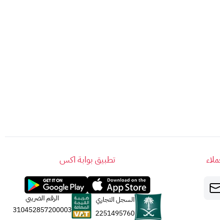
لاء
تطبيق بوابة اكس
الرقم الضريبي
السجل التجاري
310452857200003
2251495760