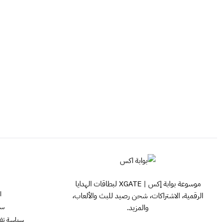
موسوعة بوابة إكس | XGATE لبطاقات الهدايا
ا
الرقمية، الاشتراكات، شحن رصيد للبث والألعاب،
سي
والمزيد.
سياسة تفعيل ش