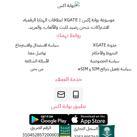
موسوعة بوابة إكس | XGATE لبطاقات الهدايا الرقمية،
الاشتراكات، شحن رصيد للبث والألعاب، والمزيد.
روابط تهمك
مدونة XGATE
سياسة الاستبدال والاسترجاع
الشروط والأحكام
تواصل معنا
سياسة الخصوصية
الأسئلة الشائعة
سياسة تفعيل شرائح SIM و eSIM
من نحن
خدمة العملاء
تطبيق بوابة اكس
الرقم الضريبي
السجل التجاري
310452857200003