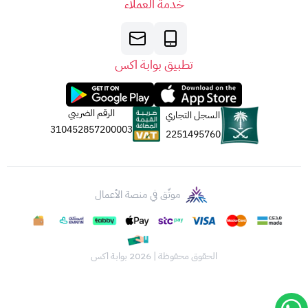
خدمة العملاء
تطبيق بوابة اكس
الرقم الضريبي
السجل التجاري
310452857200003
2251495760
موثّق في منصة الأعمال
الحقوق محفوظة | 2026
بوابة اكس