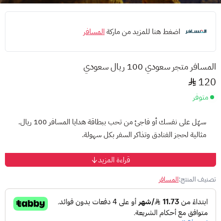
اضغط هنا للمزيد من ماركة
المسافر
المسافر متجر سعودي 100 ريال سعودي
120
متوفر
سهّل على نفسك أو فاجئ من تحب ببطاقة هدايا المسافر 100 ريال.
مثالية لحجز الفنادق وتذاكر السفر بكل سهولة.
قراءة المزيد
💡 طريقة الشحن:قم بالحجز عبر تطبيق أو موقع المسافر
أدخل كود البطاقة في خانة "بطاقة الهدايا" عند الدفع
تصنيف المنتج:
المسافر
يتم خصم المبلغ تلقائيًا ويكتمل الحجز
⭐ لماذا تختار بطاقة الهدايا من المسافر؟