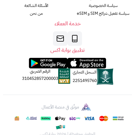
سياسة الخصوصية
الأسئلة الشائعة
سياسة تفعيل شرائح SIM و eSIM
من نحن
خدمة العملاء
تطبيق بوابة اكس
الرقم الضريبي
السجل التجاري
310452857200003
2251495760
موثّق في منصة الأعمال
الحقوق محفوظة | 2026
بوابة اكس