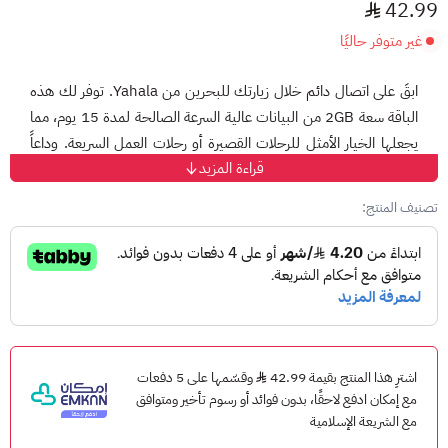
42.99
غير متوفر حاليًا
ابقَ على اتصال دائم خلال زيارتك للبحرين من
Yahala
. توفر لك هذه
الباقة سعة
2GB
من البيانات عالية السرعة الصالحة لمدة
15 يوم
، مما
يجعلها الخيار الأمثل للرحلات القصيرة أو رحلات العمل السريعة. وداعاً
قراءة المزيد
لعناء البحث عن شبكات Wi-Fi أو دفع مبالغ طائلة لخدمات التجوال؛
فمع Yahala، الإنترنت معك أينما كنت.
تصنيف المنتج:
لماذا تناسبك هذه الباقة؟
سرعة فائقة:
دعم كامل لشبكات [5G/4G/3G/LTE] لتصفح
سلس.
اقتصادية:
باقة محددة تلبي احتياجاتك الأساسية بأفضل سعر.
سهولة مطلقة:
شريحة رقمية تعمل فوراً دون الحاجة لزيارة أي
متجر.
اشترِ هذا المنتج بقيمة 42.99
وقسّمها على 5 دفعات
مع إمكان ادفع لاحقًا، بدون فوائد أو رسوم تأخير ومتوافق
مع الشريعة الإسلامية
طريقة الشحن والتفعيل: