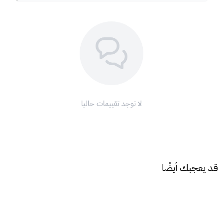
المشتريات.
كيف يمكنني شراء بطاقة هدايا كارفور؟
يمكنك زيارة صفحة
كارفور
في XGATE واختيار مايناسبك بقيمة بطاقة
هدايا كارفور.
الشروط والأحكام:
بطاقات هدايا كارفور صالحة للشراء بالقيمة الكاملة أو جزء منها
لا توجد تقييمات حاليا
يمكن استعمال الرصيد المتبقي في المشتريات المستقبلية.
بطاقة كارفور للهدايا صالحة لمدة 12 شهرًا من تاريخ الشراء.
لا يمكن استرداد قيمة البطاقة نقدًا.
لا يمكن استخدام بطاقا هدايا كارفور للشراء عبر الإنترنت.
قد يعجبك أيضًا
للمزيد من المعلومات، يُرجى زيارة موقع كارفور الإلكتروني
.
https://www.carrefourksa.com/mafsau/ar/
اشتر بطاقة كارفور 500 ريال واستمتع بالتسوق في كارفور!