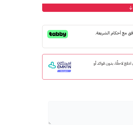
موعة واسعة من المطاعم العالمية والمحلية، اطلب
تبحث عن وجبة سريعة أو عشاء فاخر،
تيشن هي الهدية المثالية لأي شخص يحب الطعام.
 إمكان ادفع لاحقًا، بدون فوائد أو
داعي للقلق بشأن حمل النقود أو بطاقات
 من خلال تطبيق هنقرستيشن سهل الاستخدام.
ربة طعام مميزة وهدية مثالية!