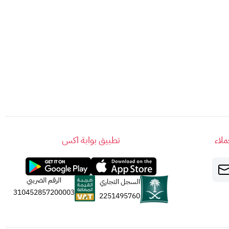
لاء
تطبيق بوابة اكس
الرقم الضريبي
السجل التجاري
310452857200003
2251495760