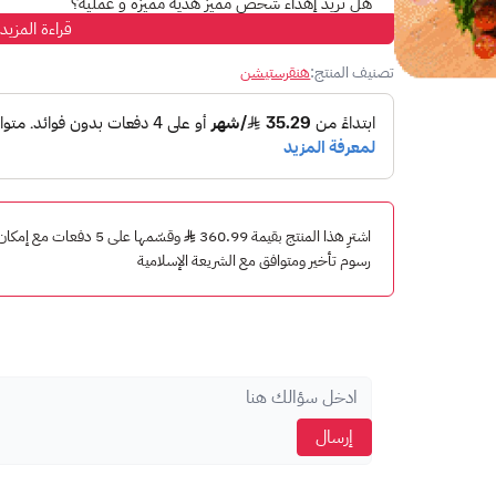
هل تريد إهداء شخص مميز هدية مميزة و عملية؟
قراءة المزيد
هنقرستيشن هو الحل الأمثل لك!
تصنيف المنتج:
هنقرستيشن
مع هنقرستيشن،
استمتع بتجربة طلب طعام سهلة وسريعة:
اختر من بين مج
ما تشتهيه، واستلمه بسهولة على عتبة دارك.
دلل نفسك بوجبة لذيذة من مطعمك المفضل:
سواء كنت 
هنقرستيشن لديه ما يناسب جميع الأذواق والميزانيات.
فاجئ أصدقائك وعائلتك بهدية مميزة:
بطاقة هدايا هنقرس
اشترِ هذا المنتج بقيمة 360.99
وقسّمها على 5 دفعات مع
رسوم تأخير ومتوافق مع الشريعة الإسلامية
اشحن محفظتك واستمتع براحة البال:
مع هنقرستيشن، لا 
الائتمان.
تسوق بأمان وسهولة:
استمتع بتجربة تسوق آمنة ومريحة
هنقرستيشن: أكثر من مجرد تطبيق طلب طعام، إنه مفتاحك لتج
طريقة شحن بطاقة هنقرستيشن:
1- أدخل إلى تطبيق هنقرستيشن.
إرسال
2- أذهب إلى كوبوناتي.
3- أضف رمز ترويجي.