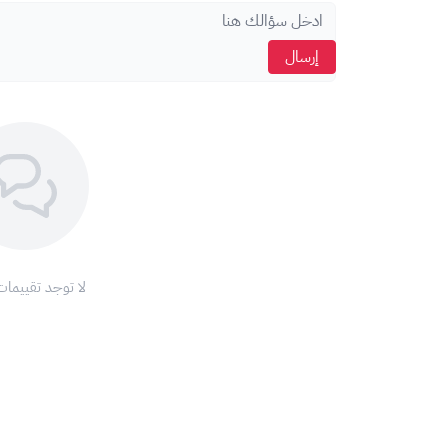
تم إضافة الرصيد إلى حسابك داخل اللعبة.
إرسال
انضم إلى ملايين اللاعبين على جواكر واستمتع بتجربة ألعاب ورق
لا توجد تقييمات