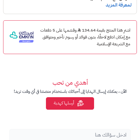
ملاحظات مهمة
تأكد من صحة بيانات الحساب قبل إتمام الطلب.
لا يمكن تعديل أو استرجاع الطلب بعد تنفيذ الشحن.
اشترِ هذا المنتج بقيمة 134.64
وقسّمها على 5 دفعات
مع إمكان ادفع لاحقًا، بدون فوائد أو رسوم تأخير ومتوافق
مخصصة للعبة Mobile Legends: Bang Bang.
مع الشريعة الإسلامية
أهدي من تحب
الآن ، يمكنك إرسال الهدايا إلى أحبائك باستخدام منصتنا في أي وقت تريد!
أرسلها كهدية