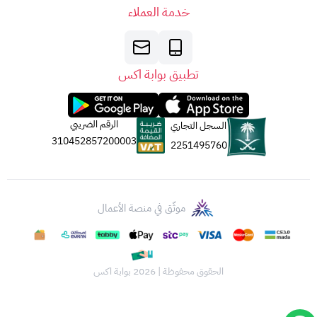
خدمة العملاء
تطبيق بوابة اكس
الرقم الضريبي
السجل التجاري
310452857200003
2251495760
موثّق في منصة الأعمال
الحقوق محفوظة | 2026
بوابة اكس