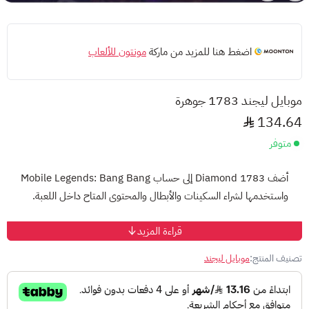
اضغط هنا للمزيد من ماركة
مونتون للألعاب
موبايل ليجند 1783 جوهرة
134.64
متوفر
أضف
1783 Diamond
إلى حساب Mobile Legends: Bang Bang
واستخدمها لشراء السكينات والأبطال والمحتوى المتاح داخل اللعبة.
قراءة المزيد
طريقة الشحن
أدخل معرف اللاعب (Player ID).
تصنيف المنتج:
موبايل ليجند
أدخل معرف الخادم (Server ID) إذا كان مطلوبًا.
أكمل الطلب.
يتم إضافة الجواهر إلى حسابك بعد معالجة الطلب.