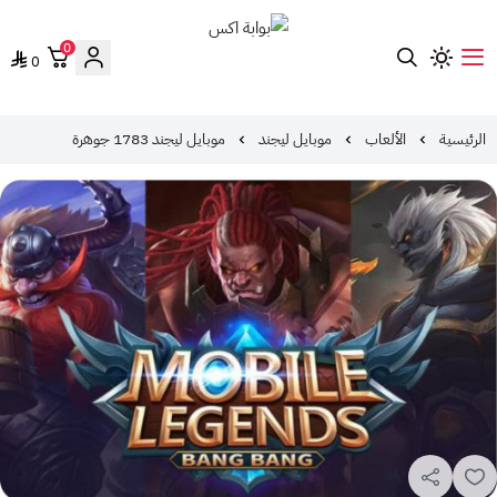
0
0
بوابة اكس
الرئيسية
الألعاب
موبايل ليجند
موبايل ليجند 1783 جوهرة