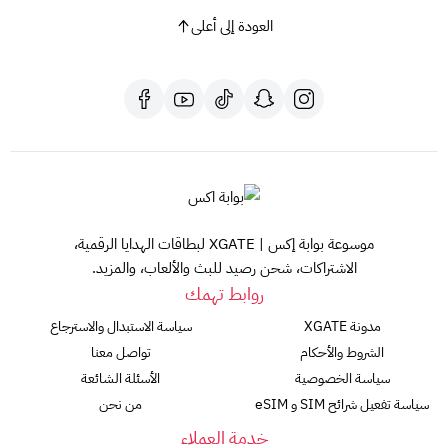
هذا المنتج صالح للاستخدام في جميع البلدان.
العودة إلى أعلى
مع بطاقات PUBG New State، حان وقت إظهار مهاراتك وتحقيق
النصر!
لا تتردد واشترِ بطاقتك الآن!
موسوعة بوابة إكس | XGATE لبطاقات الهدايا الرقمية،
الاشتراكات، شحن رصيد للبث والألعاب، والمزيد.
روابط تهمك
مدونة XGATE
سياسة الاستبدال والاسترجاع
الشروط والأحكام
تواصل معنا
سياسة الخصوصية
الأسئلة الشائعة
سياسة تفعيل شرائح SIM و eSIM
من نحن
خدمة العملاء