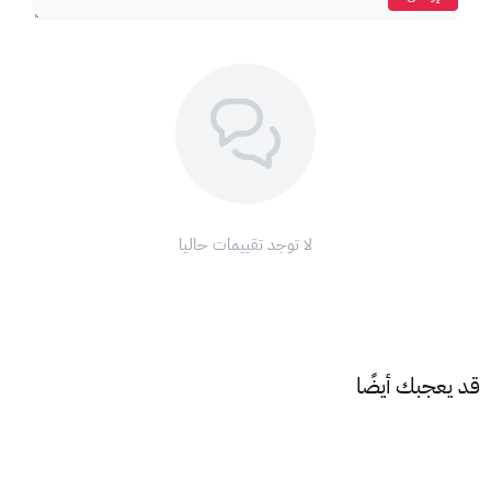
احصل على بطاقة شحن شدات PUBG New State الآن وانطلق نحو
النصر!
نحن نعلم أن فرص النجاة في عالم PUBG قليلة، لذلك نُقدم لك الحل
الأمثل لزيادة فرصك!
مع بطاقات PUBG New State، إشحن وامتلك أقوى الأسلحة
وأفضل الميزات لتجربة لعب لا مثيل لها!
بطاقات شحن شدات بابجي نيو ستايت، لأنها أكثر من لعبة، ولأنك
تستحق الأفضل!
لا توجد تقييمات حاليا
كيفية استخدام بطاقات PUBG New State:
ادخل إلى الرابط التالي:
https://newstate.pubg.com/en/redemption
أضف الرمز الذي حصلت عليه من XGATE.
قد يعجبك أيضًا
أدخل معرف اللاعب الخاص بك ثم انقر على "استبدال".
ادخل إلى صندوق الرسائل داخل اللعبة وانقر على "استلام الهدية".
الأحكام والشروط: