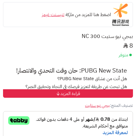
اضغط هنا للمزيد من ماركة
تنيسنت غيمز
ببجي نيو ستيت 300 NC
8
متوفر
PUBG New State: حان وقت التحدي والانتصار!
هل أنت من عشاق PUBG New State؟
هل تبحث عن طريقة لتعزيز فرصك في النجاة وتحقيق النصر؟
قراءة المزيد
لا تنتظر أكثر! بطاقات شحن شدات PUBG New State هي الحل
الأمثل لك!
تصنيف المنتج:
ببجي نيو ستايت
مع بطاقات شحن PUBG New State، ستتمكن من:
شحن حسابك وامتلاك كل ما تحتاجه من:أسلحة فتاكة
لتُصبح
أقوى لاعب في ساحة المعركة.