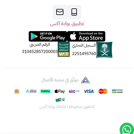
تطبيق بوابة اكس
الرقم الضريبي
السجل التجاري
310452857200003
2251495760
موثّق في منصة الأعمال
الحقوق محفوظة | 2026
بوابة اكس