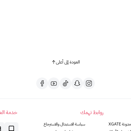
7- لا يمكن تمديد تاريخ صلاحية بطاقات الهدايا الإلكترونية منتهية الصلاحية أو استبدالها أو استردادها.
لا تفوت هذه الفرصة!
احصل على بطاقة
اشتراك ستارز بلاي 6 أشهر
اليوم واستمتع بع
العودة إلى أعلى
روابط تهمك
خدمة العم
مدونة XGATE
سياسة الاستبدال والاسترجاع