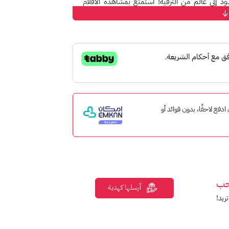
 غير محدود إلى عالم من الترفيه! استمتع بمشاهدة الأفلام
كة والبرامج الوثائقية وغيرها من المحتوى المذهل.
ال عربية أصلية، بث مباشر للأحداث الرياضية والقنوات
دة عالية و
ترفيه بلا حدود.
 إمكان ادفع لاحقًا، بدون فوائد أو
زيونية من جميع أنحاء العالم.
حب
أرسلها كهدية
ريد!
مسلسلات.