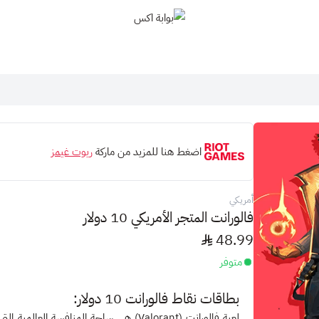
بوابة اكس
اضغط هنا للمزيد من ماركة
ريوت غيمز
أمريكي
فالورانت المتجر الأمريكي 10 دولار
48.99
متوفر
بطاقات نقاط فالورانت 10 دولار:
لعبة فالورانت (Valorant) هي ساحة المنافسة 