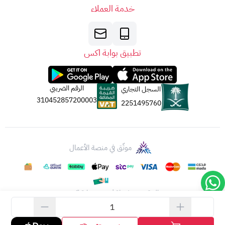
خدمة العملاء
تطبيق بوابة اكس
الرقم الضريبي
السجل التجاري
310452857200003
2251495760
موثّق في منصة الأعمال
الحقوق محفوظة | 2026
بوابة اكس