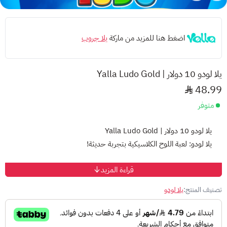
اضغط هنا للمزيد من ماركة
يلا جروب
يلا لودو 10 دولار | Yalla Ludo Gold
48.99
متوفر
يلا لودو 10 دولار | Yalla Ludo Gold
يلا لودو: لعبة اللوح الكلاسيكية بتجربة حديثة!
قراءة المزيد
ما هي لعبة يلا لودو: ليدو أو لودو (Ludo)‏ هي لعبة لوحية مخصصة
لشخصين أو أربعة أشخاص، يكون لدى اللاعب فيها 4 قطع خاصة به
تصنيف المنتج:
يلا لودو
يحركها عن طريق النرد.
يلا لودو متاحة مجانًا للتنزيل على أجهزة iOS و
Android. وتمكنك:
الاستمتاع بلعبة لودو الكلاسيكية:
مع رسومات جذابة وتأثيرات