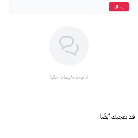
حدد فئة البطاقة التي اشتريتها من XGATE.
إرسال
اختر قيمة الشحن المطابقة لقيمة بطاقة الهدايا.
أدخل رمز PIN في الخانة المخصصة.
انقر على "الدفع الآن".
مبروك! تم إضافة الرصيد إلى حسابك.
رصيد الشحن هو: 1,463,320 قطعة ذهبية
ملاحظة:
لا يمكن استخدام بطاقات يلا لودو في المملكة العربية السعودية
لا توجد تقييمات حاليا
والإمارات العربية المتحدة والبحرين وعمان ومصر والمغرب وتونس
والجزائر وفلسطين والأردن.
استمتع بلعبة يلا لودو مع العائلة والأصدقاء!
قد يعجبك أيضًا