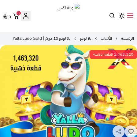
0
0
بوابة اكس
الرئيسية
الألعاب
يلا لودو
يلا لودو 10 دولار | Yalla Ludo Gold
1,463,320 قطعة ذهبية