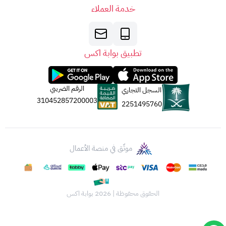
خدمة العملاء
تطبيق بوابة اكس
الرقم الضريبي
السجل التجاري
310452857200003
2251495760
موثّق في منصة الأعمال
الحقوق محفوظة | 2026
بوابة اكس