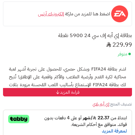
اضغط هنا للمزيد من ماركة
إلكترونيك آرتس
بطاقة إي أيه إف سي 24 5900 نقطة
229.99
متوفر
اشتر بطاقة FIFA24 وبشكل حصري، للحصول على تجربة أشهر لعبة
محاكية لكرة القدم وأرضية الملاعب والأكثر واقعية على الإطلاق! تُتيح
لك بطاقة FIFA24 الإستمتاع بأساليب اللعب المُحسنة مزودة بثلاث
قراءة المزيد
تقنيات لتعزيز الواقعية. ابنِّ تشكيلة أحلامك وتنافس مع اللاعبين من
مختلف أنحاء العالم باستخدام أنماط اللعب المختلفة!
تصنيف المنتج:
إي أيه بلاي
طريقة شحن بطاقة إي أيه إف سي 24
قم بزيارة موقع الإسترداد [ https://microsoft.com/redeem ]
قم بتسجيل الدخول إلى حسابك أو أنشئ حساب جديد