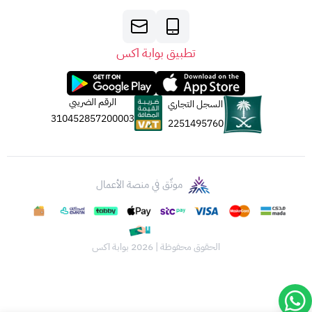
تطبيق بوابة اكس
الرقم الضريبي
السجل التجاري
310452857200003
2251495760
موثّق في منصة الأعمال
الحقوق محفوظة | 2026
بوابة اكس