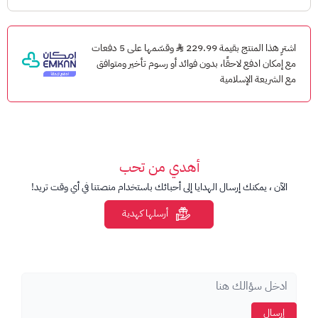
أدخل رمز القسيمة المُكون من 25 رقم، ثم انقر على التالي
مبروك! يمكنك الآن الإستمتاع باللعب
اشترِ هذا المنتج بقيمة 229.99
وقسّمها على 5 دفعات
مع إمكان ادفع لاحقًا، بدون فوائد أو رسوم تأخير ومتوافق
مع الشريعة الإسلامية
أهدي من تحب
الآن ، يمكنك إرسال الهدايا إلى أحبائك باستخدام منصتنا في أي وقت تريد!
أرسلها كهدية
إرسال