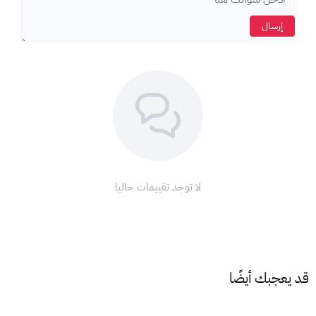
عن طريق التطبيق:
يمكنك شحن الرصيد باستخدام تطبيق My Etisalat UAE من خلال
إرسال
تحميله على هاتفك الذكي
كروت شحن اتصالات الإمارات
:
الحل الأمثل للتواصل الدائم بأسعار
مناسبة!
ملاحظة:
هذه البطاقة مخصصة لخطوط اتصالات الإماراتية فقط.
شركة اتصالات، لنتواصل دائمًا.
لا توجد تقييمات حاليا
قد يعجبك أيضًا