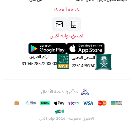
خدمة العملاء
تطبيق بوابة اكس
الرقم الضريبي
السجل التجاري
310452857200003
2251495760
موثّق في منصة الأعمال
الحقوق محفوظة | 2026
بوابة اكس