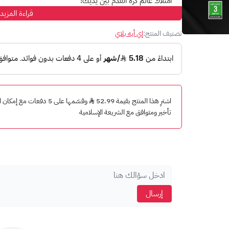
امتلاك عالم كرة القدم بين يديك!"
قراءة المزيد
طريقة شحن بطاقة فيفا 25 1050 نقطة:
تصنيف المنتج:
إي أيه بلاي
قم بزيارة موقع الإسترداد [
://microsoft.com/redeem
قم بتسجيل الدخول إلى حسابك أو أنشئ حساب جديد
أدخل رمز القسيمة المُكون من 25 رقم، ثم انقر على التالي
مبروك! يمكنك الآن الإستمتاع باللعب فيفا 25 1050 نقطة.
اشترِ هذا المنتج بقيمة 52.99
وقسّمها على 5 دفعات مع 
تأخير ومتوافق مع الشريعة الإسلامية
إرسال