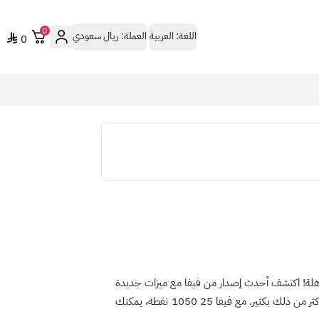
0
اللغة:
العربية
العملة:
ريال سعودي
0
لة!
اكتشف أحدث إصدار من فيفا مع ميزات جديدة
ومحسنة. استمتع بنمط Rush السريع، نظام FC IQ الذكي، وأكثر من ذلك بكثير. مع فيفا 25 1050 نقطة، يمكنك