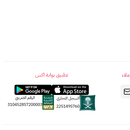
لاء
تطبيق بوابة اكس
الرقم الضريبي
السجل التجاري
310452857200003
2251495760