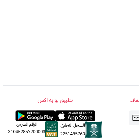
.
لاء
تطبيق بوابة اكس
الرقم الضريبي
السجل التجاري
310452857200003
2251495760