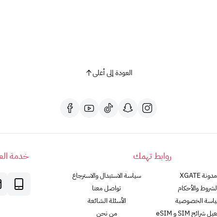
شروط وأحكام الاستخدام:
يجب أن يكون عمر المستخدم 13 عامًا أو أكثر.
يجب أن يكون مقيمًا في المملكة العربية السعودية.
يلزم وجود حساب على Google Payments وإمكانية إجراء المكالمات عبر الإنترنت.
يمكن استخدام البطاقة لشراء المنتجات المسموح بها فقط
لا يمكن استرداد سعر البطاقة أو إعادة شحنها أو استبدالها.
العودة إلى أعلى
تتحمل Google أي مسؤولية عن فقدان البطاقة.
من اين احصل على بطاقة جوجل بلاي
يمكن شراء بطاقات جوجل بلاي من
XGATE
ملاحظات:
روابط تهمك
بطاقات جوجل بلاي هذه تعمل فقط في متجر Google Play السعودي.
خدمة العم
لا يمكن استرداد بطاقات جوجل بلاي مقابل النقود.
مدونة XGATE
سياسة الاستبدال والاسترجاع
مع بطاقة جوجل بلاي 100، افتح عالمًا من الإمكانيات!
لشروط والأحكام
تواصل معنا
اسة الخصوصية
الأسئلة الشائعة
رائح SIM و eSIM
من نحن