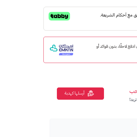
ب والموسيقى والأفلام والكتب والمزيد من متجر
 إمكان ادفع لاحقًا، بدون فوائد أو
حب
أرسلها كهدية
ريد!
Google P.
قبل فيه بطاقات جوجل بلاي.
ات والاحتياجات.