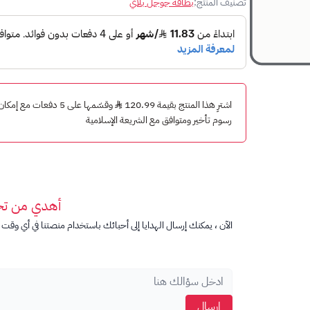
تصنيف المنتج:
بطاقة جوجل بلاي
ما هي
بطاقة جوجل بلاي
هي بطاقة هدايا رقمية تسمح لك بشراء التطبيقات والألعا
Google Play.
ماذا يمكنني أن أشتري ببطاقات جوجل بلاي
اشترِ هذا المنتج بقيمة 120.99
وقسّمها على 5 دفعات مع
رسوم تأخير ومتوافق مع الشريعة الإسلامية
يمكن استخدام بطاقة جوجل بلاي 100 ريال سعودي في أي مكان تقبل فيه بطاقات جوجل بلاي، بما في ذلك:
متجر Google Play
YouTube
Google Play Movies & TV
Google Play Books
أهدي من ت
التطبيقات والألعاب التي يتم شراؤها داخل التطبيقات
الآن ، يمكنك إرسال الهدايا إلى أحبائك باستخدام منصتنا في أي وقت ت
في ماذا تستخدم بطاقة جوجل بلاي
بطاقات جوجل بلاي هي هدية مثالية لأي شخص يستخدم أجهزة Android أو lay
يمكن استخدام بطاقات جوجل بلاي بسهولة في أي مكان ت
مجموعة متنوعة من الفئات:
بطاقات تناسب جميع الميزاني
إرسال