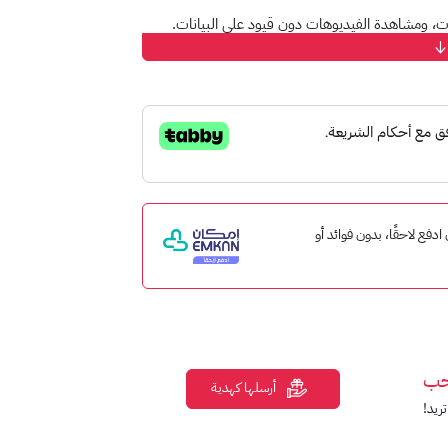
ت، ومشاهدة الفيديوهات دون قيود على البيانات.
سب احتياجاتك وميزانيتك.
روض زين للإنترنت.
لال تطبيق زين.
صص على مدار الساعة.
 إمكان ادفع لاحقًا، بدون فوائد أو
 بك (تأكد من صحة رقم البطاقة قبل إدخالها)← ثم
حب
أرسلها كهدية
ريد!