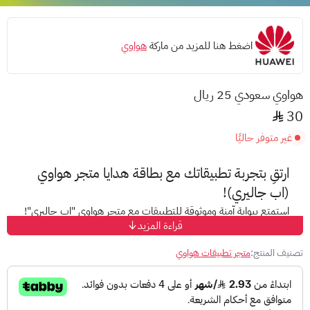
اضغط هنا للمزيد من ماركة
هواوي
هواوي سعودي 25 ريال
30
غير متوفر حاليًا
ارتقِ بتجربة تطبيقاتك مع بطاقة هدايا متجر هواوي
(
اب جاليري)
!
استمتع ببوابة آمنة وموثوقة للتطبيقات مع متجر هواوي "
اب جاليري
"!
قراءة المزيد
ما يقدمه متجر هواوي "AppGallery":
تصنيف المنتج:
متجر تطبيقات هواوي
أمان فائق: تمتع بتجربة آمنة وموثوقة مع ميزات الأمان المتقدمة في
متجر "AppGallery".
محتوى مناسب لجميع الأعمار: استكشف مجموعة واسعة من