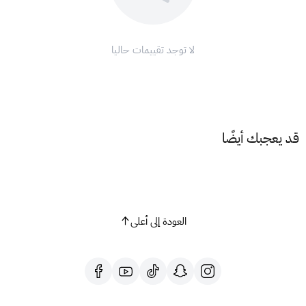
ملاحظة هامة:
عند شراء بطاقة هدايا هواوي، ستتلقى كودًا وسيريالًا. تأكد من
لا توجد تقييمات حاليا
شحن السيريال وليس الكود.
مع بطاقات هدايا هواوي، ارتقِ بتجربة تطبيقاتك إلى مستوى جديد!
قد يعجبك أيضًا
العودة إلى أعلى