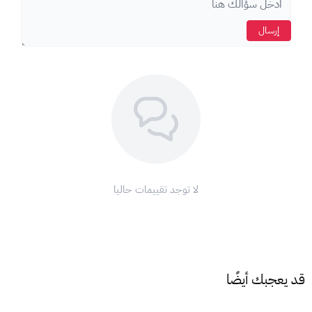
كيف أستخدم بطاقة أبل؟
انتقل إلى
متجر Apple Store على جهازك.
إرسال
اضغط على
رمز ملف التعريف (الملف الشخصي ).
اختر
" تحصيل بطاقة أو رمز ".
أدخل
كود البطاقة الذي حصلت عليه.
اضغط على
"استرداد".
ملاحظة:
تأكد من أن
عملة البطاقة
تتطابق مع
عملة حسابك
على
آب
ستور
لتتمكن من استخدامها.
مع بطاقات أبل، ودّع تعقيدات الدفع واستمتع بتجربة تسوق لا مثيل
لا توجد تقييمات حاليا
لها على متجر أبل!
اشحن رصيد
آب ستور
الآن واستمتع بعالم من التطبيقات والألعاب
والترفيه!
قد يعجبك أيضًا
شروط وأحكام استخدام بطاقات أبل: