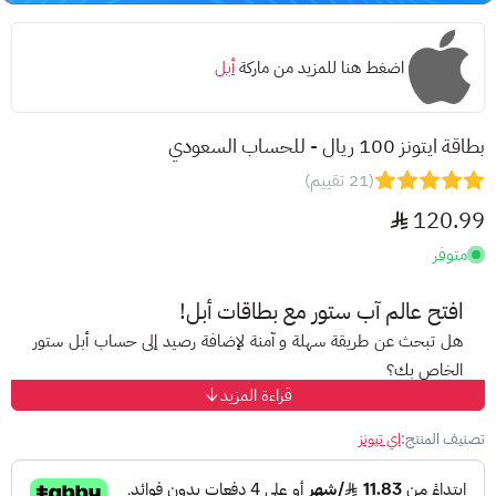
اضغط هنا للمزيد من ماركة
أبل
بطاقة ايتونز 100 ريال - للحساب السعودي
(21 تقييم)
120.99
متوفر
افتح عالم
آب ستور
مع بطاقات أبل!
هل تبحث عن طريقة سهلة و آمنة لإضافة رصيد إلى حساب أبل ستور
الخاص بك؟
قراءة المزيد
مع
بطاقات أبل
المسبقة الدفع، ودّع صعوبات الدفع الإلكتروني
واستمتع بتجربة تسوق مميزة على متجر أبل!
تصنيف المنتج:
اي تيونز
ما هي بطاقات أبل؟