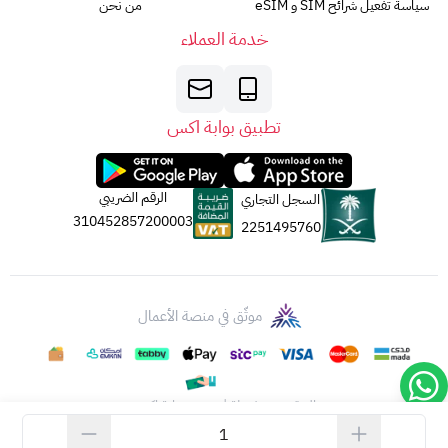
سياسة تفعيل شرائح SIM و eSIM
من نحن
https://www.apple.com/legal/giftcards/applestore/
(يفتح
خدمة العملاء
في نافذة جديدة).
5. الجهة المصدرة:
تصدر بطاقات أبل عن
شركة أبل لخدمات القيمة المضافة
المحدودة
تطبيق بوابة اكس
(AVS).
جميع الحقوق
مُحَفَّوظَة
لشركة أبل لعام 2023.
الرقم الضريبي
السجل التجاري
310452857200003
2251495760
موثّق في منصة الأعمال
الحقوق محفوظة | 2026
بوابة اكس