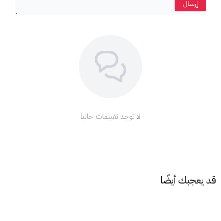
إرسال
اضغط على
رمز ملف التعريف (الملف الشخصي ).
اختر
" تحصيل بطاقة أو رمز ".
أدخل
كود البطاقة الذي حصلت عليه.
اضغط على
"استرداد".
ملاحظة:
تأكد من أن
عملة البطاقة
تتطابق مع
عملة حسابك
على
آب
ستور
لتتمكن من استخدامها.
مع بطاقة ابل 700 ريال، ودّع تعقيدات الدفع واستمتع بتجربة تسوق
لا توجد تقييمات حاليا
لا مثيل لها على متجر أبل!
اشحن رصيد
آب ستور
الآن واستمتع بعالم من التطبيقات والألعاب
والترفيه!
قد يعجبك أيضًا
شروط وأحكام استخدام بطاقات أبل:
1. نطاق الاستخدام:
تقتصر صلاحية بطاقات أبل على
المعاملات داخل المملكة العربية