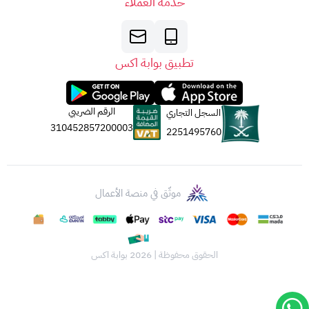
خدمة العملاء
في نافذة جديدة).
5. الجهة المصدرة:
تصدر بطاقات أبل عن
شركة أبل لخدمات القيمة المضافة
المحدودة
تطبيق بوابة اكس
(AVS).
جميع الحقوق
مُحَفَّوظَة
لشركة أبل لعام 2023.
الرقم الضريبي
السجل التجاري
310452857200003
2251495760
موثّق في منصة الأعمال
الحقوق محفوظة | 2026
بوابة اكس