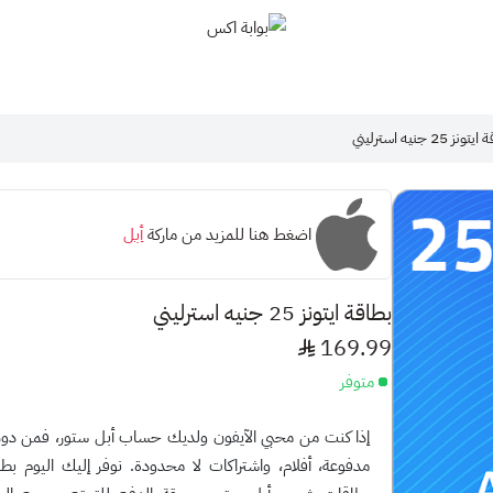
بوابة اكس
نز 25 جنيه استرليني
اضغط هنا للمزيد من ماركة
أبل
بطاقة ايتونز 25 جنيه استرليني
169.99
متوفر
إذا كنت من محبي الآيفون ولديك حساب أبل ستور، فمن دو
مدفوعة، أفلام، واشتراكات لا محدودة. نوفر إليك اليوم