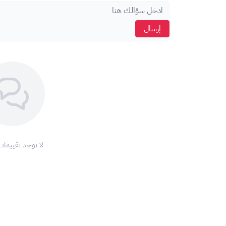
apple.com/us/go/legal/gc
(يفتح في نافذة جديدة).
5- صادر عن شركة Apple Value Services، LLC (AVS). © 2023 Apple Inc. جميع الحقوق محفوظة.
إرسال
لا توجد تقييمات