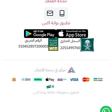
خدمة العملاء
في نافذة جديدة).
5. الجهة المصدرة:
تصدر بطاقات أبل عن
شركة أبل لخدمات القيمة المضافة
المحدودة
تطبيق بوابة اكس
(AVS).
جميع الحقوق
مُحَفَّوظَة
لشركة أبل لعام 2023.
الرقم الضريبي
السجل التجاري
310452857200003
2251495760
موثّق في منصة الأعمال
الحقوق محفوظة | 2026
بوابة اكس