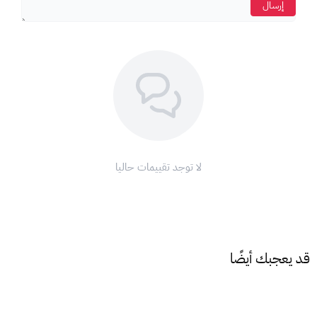
إرسال
اضغط على
رمز ملف التعريف (الملف الشخصي ).
اختر
" تحصيل بطاقة أو رمز ".
أدخل
كود البطاقة الذي حصلت عليه.
اضغط على
"استرداد".
ملاحظة:
تأكد من أن
عملة البطاقة
تتطابق مع
عملة حسابك
على
آب
ستور
لتتمكن من استخدامها.
مع بطاقات أبل، ودّع تعقيدات الدفع واستمتع بتجربة تسوق لا مثيل
لا توجد تقييمات حاليا
لها على متجر أبل!
اشحن رصيد
آب ستور
الآن واستمتع بعالم من التطبيقات والألعاب
والترفيه!
قد يعجبك أيضًا
شروط وأحكام استخدام بطاقات أبل:
1. نطاق الاستخدام:
تقتصر صلاحية بطاقات أبل على
المعاملات داخل
الأمريكية
فقط،