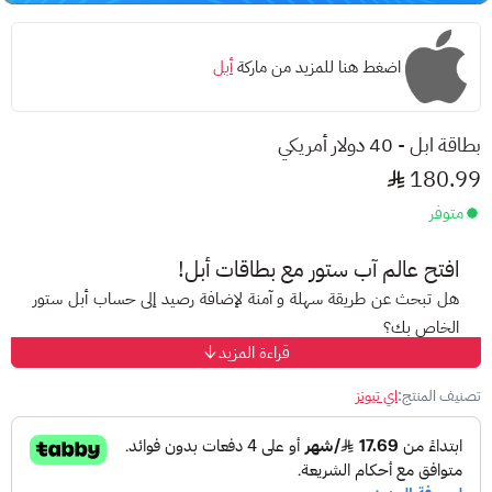
اضغط هنا للمزيد من ماركة
أبل
بطاقة ابل - 40 دولار أمريكي
180.99
متوفر
افتح عالم
آب ستور
مع بطاقات أبل!
هل تبحث عن طريقة سهلة و آمنة لإضافة رصيد إلى حساب أبل ستور
الخاص بك؟
قراءة المزيد
مع
بطاقات أبل
المسبقة الدفع، ودّع صعوبات الدفع الإلكتروني
واستمتع بتجربة تسوق مميزة على متجر أبل!
تصنيف المنتج:
اي تيونز
ما هي بطاقات أبل؟
هي بطاقات
مُقَدّمة الدفع
تتيح لك إضافة رصيد إلى حساب
آب ستور