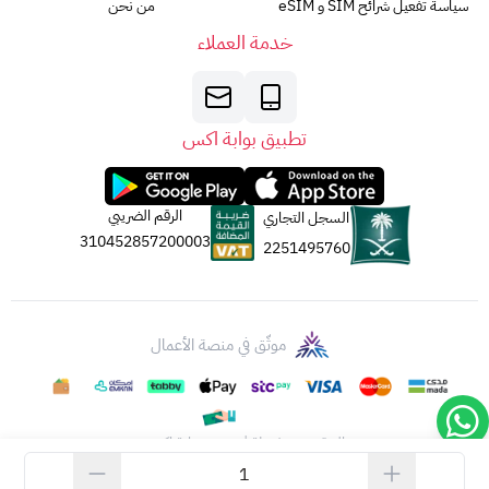
سياسة تفعيل شرائح SIM و eSIM
من نحن
https://www.apple.com/legal/giftcards/applestore/
(يفتح
خدمة العملاء
في نافذة جديدة).
5. الجهة المصدرة:
تصدر بطاقات أبل عن
شركة أبل لخدمات القيمة المضافة
المحدودة
تطبيق بوابة اكس
(AVS).
جميع الحقوق
مُحَفَّوظَة
لشركة أبل لعام 2023.
الرقم الضريبي
السجل التجاري
310452857200003
2251495760
موثّق في منصة الأعمال
الحقوق محفوظة | 2026
بوابة اكس