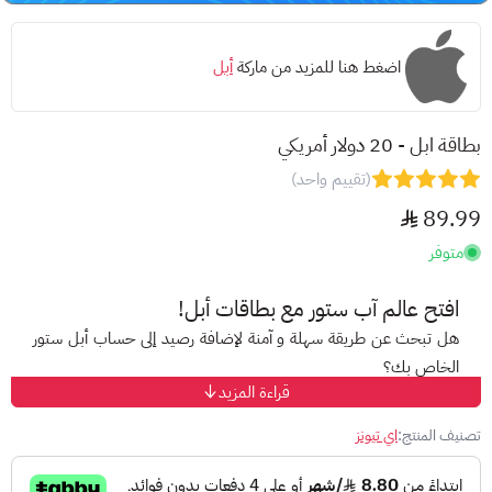
اضغط هنا للمزيد من ماركة
أبل
بطاقة ابل - 20 دولار أمريكي
(تقييم واحد)
89.99
متوفر
افتح عالم
آب ستور
مع بطاقات أبل!
هل تبحث عن طريقة سهلة و آمنة لإضافة رصيد إلى حساب أبل ستور
الخاص بك؟
قراءة المزيد
مع
بطاقات أبل
المسبقة الدفع، ودّع صعوبات الدفع الإلكتروني
واستمتع بتجربة تسوق مميزة على متجر أبل!
تصنيف المنتج:
اي تيونز
ما هي بطاقات أبل؟