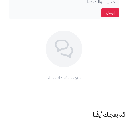
كيف أستخدم بطاقة أبل؟
انتقل إلى
متجر Apple Store على جهازك.
إرسال
اضغط على
رمز ملف التعريف (الملف الشخصي ).
اختر
" تحصيل بطاقة أو رمز ".
أدخل
كود البطاقة الذي حصلت عليه.
اضغط على
"استرداد".
ملاحظة:
تأكد من أن
عملة البطاقة
تتطابق مع
عملة حسابك
على
آب
ستور
لتتمكن من استخدامها.
مع بطاقات أبل، ودّع تعقيدات الدفع واستمتع بتجربة تسوق لا مثيل
لا توجد تقييمات حاليا
لها على متجر أبل!
اشحن رصيد
آب ستور
الآن واستمتع بعالم من التطبيقات والألعاب
والترفيه!
قد يعجبك أيضًا
شروط وأحكام استخدام بطاقات أبل: