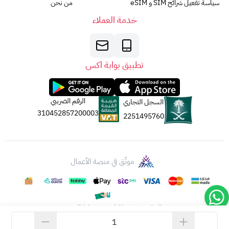
سياسة تفعيل شرائح SIM و eSIM
من نحن
https://www.apple.com/legal/giftcards/applestore/
(يفتح
خدمة العملاء
في نافذة جديدة).
5. الجهة المصدرة:
تصدر بطاقات أبل عن
شركة أبل لخدمات القيمة المضافة
المحدودة
تطبيق بوابة اكس
(AVS).
جميع الحقوق
مُحَفَّوظَة
لشركة أبل لعام 2023.
الرقم الضريبي
السجل التجاري
310452857200003
2251495760
موثّق في منصة الأعمال
الحقوق محفوظة | 2026
بوابة اكس