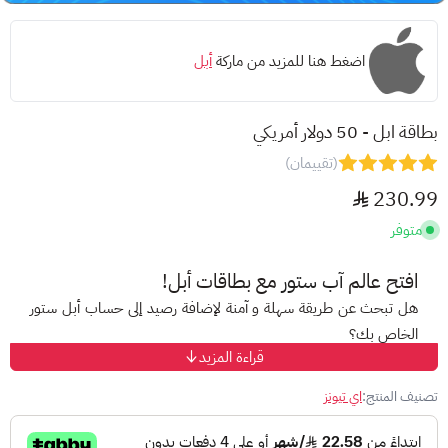
اضغط هنا للمزيد من ماركة
أبل
بطاقة ابل - 50 دولار أمريكي
(تقييمان)
230.99
متوفر
افتح عالم
آب ستور
مع بطاقات أبل!
هل تبحث عن طريقة سهلة و آمنة لإضافة رصيد إلى حساب أبل ستور
الخاص بك؟
قراءة المزيد
مع
بطاقات أبل
المسبقة الدفع، ودّع صعوبات الدفع الإلكتروني
واستمتع بتجربة تسوق مميزة على متجر أبل!
تصنيف المنتج:
اي تيونز
ما هي بطاقات أبل؟