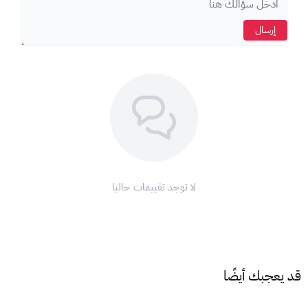
كيف أستخدم بطاقة أبل؟
انتقل إلى
متجر Apple Store على جهازك.
إرسال
اضغط على
رمز ملف التعريف (الملف الشخصي ).
اختر
" تحصيل بطاقة أو رمز ".
أدخل
كود البطاقة الذي حصلت عليه.
اضغط على
"استرداد".
ملاحظة:
تأكد من أن
عملة البطاقة
تتطابق مع
عملة حسابك
على
آب
ستور
لتتمكن من استخدامها.
مع بطاقات أبل، ودّع تعقيدات الدفع واستمتع بتجربة تسوق لا مثيل
لا توجد تقييمات حاليا
لها على متجر أبل!
اشحن رصيد
آب ستور
الآن واستمتع بعالم من التطبيقات والألعاب
والترفيه!
قد يعجبك أيضًا
شروط وأحكام استخدام بطاقات أبل: