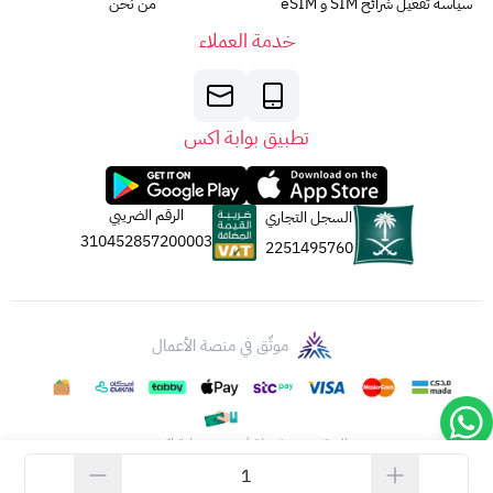
سياسة تفعيل شرائح SIM و eSIM
من نحن
خدمة العملاء
تطبيق بوابة اكس
الرقم الضريبي
السجل التجاري
310452857200003
2251495760
موثّق في منصة الأعمال
الحقوق محفوظة | 2026
بوابة اكس