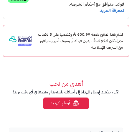
عند شراء أي منتجات في معارض جرير أو موقع جرير الإلكتروني أو تطبيق
جرير على الأجهزة الذكية.
بطاقة هدايا قابلة للشحن بقيم مختلفة.
يمكن استخدامها لشراء أي منتجات من معارض جرير أو موقع جرير
الإلكتروني.
اشترِ هذا المنتج بقيمة 600.99
وقسّمها على 5 دفعات
مع إمكان ادفع لاحقًا، بدون فوائد أو رسوم تأخير ومتوافق
الهدية المثالية لكل مناسبة.
مع الشريعة الإسلامية
لماذا تختار
بطاقة جرير للهدايا الإلكترونية
؟
توفر لك الوقت والجهد.
تتيح لك تقديم هدية تناسب ذوق من تحب.
تُعطي حرية الاختيار للشخص الذي تُهديه البطاقة.
أهدي من تحب
تُقدم لك فئات شحن متنوعة لتختار ما يناسبك.
الآن ، يمكنك إرسال الهدايا إلى أحبائك باستخدام منصتنا في أي وقت تريد!
كيف استخدم بطاقة جرير هدايا
أرسلها كهدية
في معارض جرير:
ببساطة، قدم بطاقتك عند الدفع وسيتم خصم
قيمة المشتريات من رصيدك.
على موقع جرير الإلكتروني
[
https://www.jarir.com/
]
:
أثناء