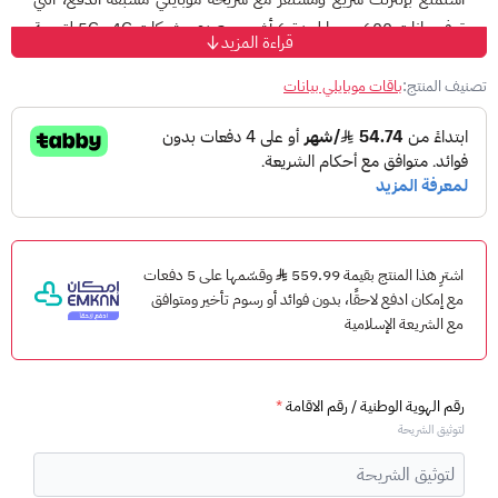
توفر
بيانات 600 جيجا لمدة 6 أشهر
، مع دعم شبكات
4G و5G
لتجربة
قراءة المزيد
اتصال مثالية على الجوال أو الراوتر.
تصنيف المنتج:
باقات موبايلي بيانات
✅ مميزات الشريحة:
بيانات
600 جيجا لمدة 6 أشهر
دعم شبكات
4G و5G
لأداء أسرع
تعمل على جميع الأجهزة (الجوال أو الراوتر)
بدون عقود أو التزامات طويلة
اشترِ هذا المنتج بقيمة 559.99
وقسّمها على 5 دفعات
مع إمكان ادفع لاحقًا، بدون فوائد أو رسوم تأخير ومتوافق
⏱️ آلية التفعيل:
مع الشريعة الإسلامية
بعد إتمام عملية الشراء، سيتواصل معك أحد موظفينا لتفعيل الشريحة
في أسرع وقت ممكن.
رقم الهوية الوطنية / رقم الاقامة
*
أوقات التفعيل اليومية:
لتوثيق الشريحة
من
8:00 صباحًا إلى 11:00 صباحًا
من
4:00 عصرًا إلى 10:00 مساءً