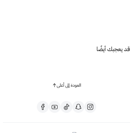
تأكد من تغطية شبكة
موبايلي
في منطقتك
للحصول على رمز النفاذ الوطني الموحد
اضغط هنا
للاستفسارات والدعم، تواصل معنا عبر
الواتساب
📦
اشترِ الآن شريحة موبايلي 600 جيجا لمدة 6 أشهر
واستمتع بإنترنت
قوي وسريع دون انقطاع، أينما كنت داخل المملكة.
قد يعجبك أيضًا
العودة إلى أعلى