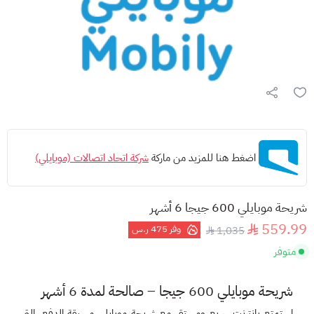
اضغط هنا للمزيد من ماركة
شركة اتحاد اتصالات (موبايلي)
شريحة موبايلي 600 جيجا 6 أشهر
559.99
وفر
475 ر.س
1,035
متوفر
شريحة موبايلي 600 جيجا – صالحة لمدة 6 أشهر
استمتع بإنترنت سريع ومستقر مع
شريحة موبايلي مسبقة الدفع
، التي