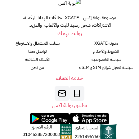
موسوعة بوابة إكس | XGATE لبطاقات الهدايا الرقمية،
الاشتراكات، شحن رصيد للبث والألعاب، والمزيد.
روابط تهمك
مدونة XGATE
سياسة الاستبدال والاسترجاع
الشروط والأحكام
تواصل معنا
سياسة الخصوصية
الأسئلة الشائعة
سياسة تفعيل شرائح SIM و eSIM
من نحن
خدمة العملاء
تطبيق بوابة اكس
الرقم الضريبي
السجل التجاري
310452857200003
2251495760