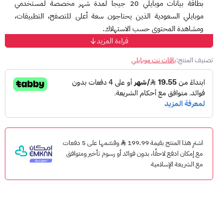
بطاقة بيانات موبايلي 20 جيجا لمدة شهر مخصصة لمستخدمي
موبايلي السعودية الذين يحتاجون سعة أعلى للتصفح، التطبيقات،
ومشاهدة المحتوى حسب الاستهلاك.
قراءة المزيد
طريقة شحن بطاقة بيانات موبايلي:
تصنيف المنتج:
باقات نت موبايلي
افتح لوحة الاتصال في الجوال.
اكتب الكود التالي: *1400*رقم بطاقة الشحن#
اضغط اتصال.
انتظر رسالة تأكيد الشحن من موبايلي.
لشرح طريقة الشحن بالتفصيل:
اشترِ هذا المنتج بقيمة 199.99
وقسّمها على 5 دفعات
اقرأ المقالة:
دليل بطاقات بيانات موبايلي وطريقة الشحن
مع إمكان ادفع لاحقًا، بدون فوائد أو رسوم تأخير ومتوافق
مع الشريعة الإسلامية