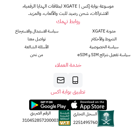
موسوعة بوابة إكس | XGATE لبطاقات الهدايا الرقمية،
الاشتراكات، شحن رصيد للبث والألعاب، والمزيد.
روابط تهمك
مدونة XGATE
سياسة الاستبدال والاسترجاع
الشروط والأحكام
تواصل معنا
سياسة الخصوصية
الأسئلة الشائعة
سياسة تفعيل شرائح SIM و eSIM
من نحن
خدمة العملاء
تطبيق بوابة اكس
الرقم الضريبي
السجل التجاري
310452857200003
2251495760