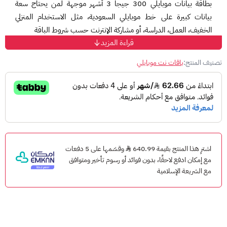
بطاقة بيانات موبايلي 300 جيجا 3 أشهر موجهة لمن يحتاج سعة
بيانات كبيرة على خط موبايلي السعودية، مثل الاستخدام المنزلي
الخفيف، العمل، الدراسة، أو مشاركة الإنترنت حسب شروط الباقة
قراءة المزيد
طريقة شحن بطاقة بيانات موبايلي:
تصنيف المنتج:
باقات نت موبايلي
افتح لوحة الاتصال في الجوال.
اكتب الكود التالي: *1400*رقم بطاقة الشحن#
اضغط اتصال.
انتظر رسالة تأكيد الشحن من موبايلي.
لشرح طريقة الشحن بالتفصيل:
اشترِ هذا المنتج بقيمة 640.99
وقسّمها على 5 دفعات
اقرأ المقالة:
دليل بطاقات بيانات موبايلي وطريقة الشحن
مع إمكان ادفع لاحقًا، بدون فوائد أو رسوم تأخير ومتوافق
مع الشريعة الإسلامية