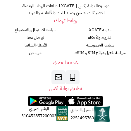
موسوعة بوابة إكس | XGATE لبطاقات الهدايا الرقمية،
الاشتراكات، شحن رصيد للبث والألعاب، والمزيد.
روابط تهمك
مدونة XGATE
سياسة الاستبدال والاسترجاع
الشروط والأحكام
تواصل معنا
سياسة الخصوصية
الأسئلة الشائعة
سياسة تفعيل شرائح SIM و eSIM
من نحن
خدمة العملاء
تطبيق بوابة اكس
الرقم الضريبي
السجل التجاري
310452857200003
2251495760