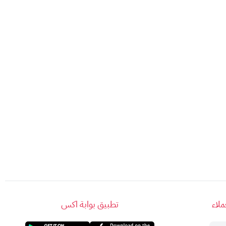
بإنترنت قوي وسريع دون انقطاع، أينما كنت داخل
لاء
تطبيق بوابة اكس