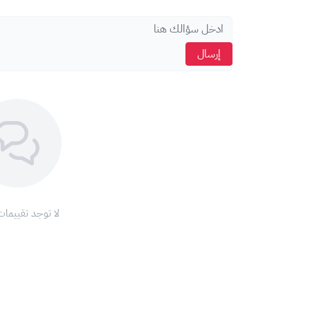
لا يوجد توصيل للشرائح
يتم استخراج
بدل فاقد من أقرب فرع موبايلي
بعد التفعيل
يمكن استلام الشريحة في نفس اليوم أو خلال
10 دقائق فقط من التفعيل
إرسال
الشروط:
يتم إصدار شريحة جديدة باسم العميل
لا يمكن تفعيل الشريحة على رقم موجود مسبقًا
يتطلب هوية وطنية أو إقامة سارية والتفعيل عبر أبشر
الحد الأقصى للمقيم:
شريحة واحده فقط مسبقة الدفع.
العمر
18 سنة فما فوق
لا يمكن إلغاء الشريحة بعد تسجيلها باسم العميل
لا توجد تقييمات
⚠️ تنبيهات مهمة:
تأكد من تغطية شبكة
موبايلي
في منطقتك
للحصول على رمز النفاذ الوطني الموحد
اضغط هنا
للاستفسارات والدعم، تواصل معنا عبر
الواتساب