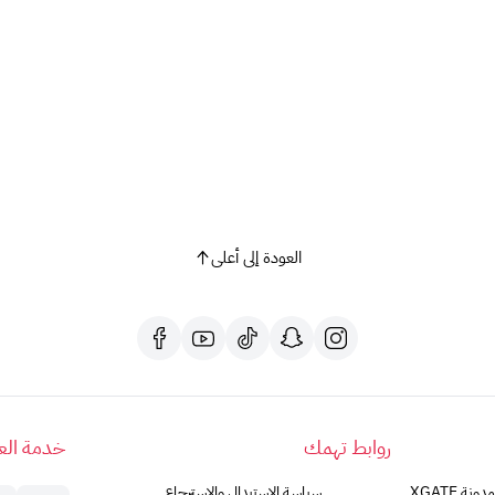
📦
اشترِ الآن شريحة موبايلي لا محدود لمدة 3 أشهر
واستمتع 
المملكة.
العودة إلى أعلى
روابط تهمك
خدمة العم
مدونة XGATE
سياسة الاستبدال والاسترجاع