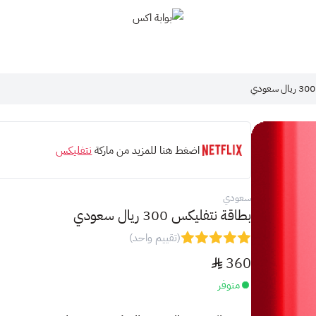
بوابة اكس
اضغط هنا للمزيد من ماركة
نتفليكس
سعودي
بطاقة نتفليكس 300 ريال سعودي
(تقييم واحد)
360
متوفر