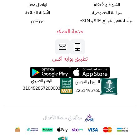
الشروط والأحكام
تواصل معنا
سياسة الخصوصية
الأسئلة الشائعة
سياسة تفعيل شرائح SIM و eSIM
من نحن
خدمة العملاء
تطبيق بوابة اكس
الرقم الضريبي
السجل التجاري
310452857200003
2251495760
موثّق في منصة الأعمال