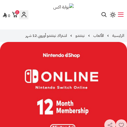
0
0
بوابة اكس
الرئيسية
الألعاب
نينتندو
اشتراك نينتندو أوروبي 12 شهر