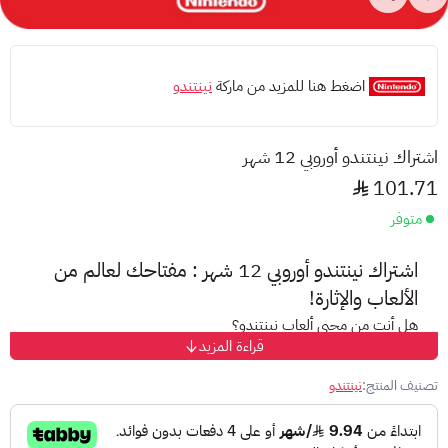
اضغط هنا للمزيد من ماركة
نينتندو
اشتراك نينتندو أوروبي 12 شهر
101.71
متوفر
اشتراك نينتندو أوروبي 12 شهر : مفتاحك لعالم من
الألعاب والإثارة!
هل أنت من محبي ألعاب نينتندو؟
قراءة المزيد
هل تبحث عن طريقة سهلة وسريعة لإضافة رصيد إلى حسابك على
متجر نينتندو؟
تصنيف المنتج:
نينتندو
إليك الحل الأمثل: بطاقات نينتندو المسبقة الدفع!