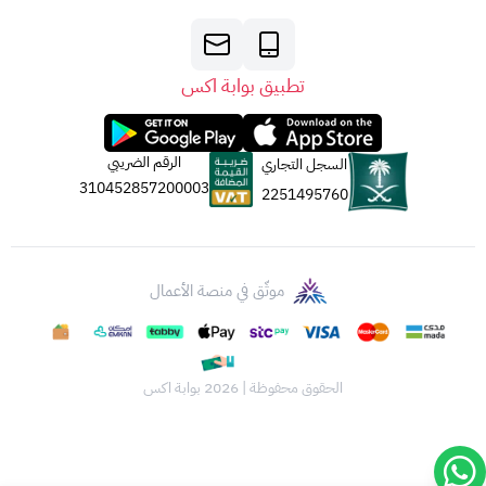
تطبيق بوابة اكس
الرقم الضريبي
السجل التجاري
310452857200003
2251495760
موثّق في منصة الأعمال
الحقوق محفوظة | 2026
بوابة اكس