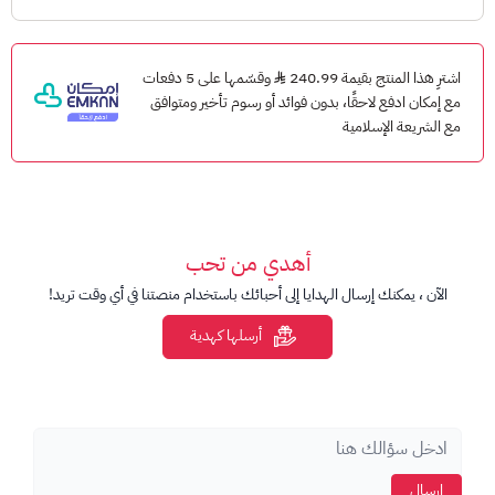
معلومات مهمة:
للاستخدام على نون السعودية.
اشترِ هذا المنتج بقيمة 240.99
وقسّمها على 5 دفعات
مع إمكان ادفع لاحقًا، بدون فوائد أو رسوم تأخير ومتوافق
صلاحية البطاقة سنة واحدة.
مع الشريعة الإسلامية
غير قابلة للاسترداد النقدي.
للمزيد من التفاصيل راجع دليل بطاقات هدايا نون وطريقة التفعيل.
أهدي من تحب
الآن ، يمكنك إرسال الهدايا إلى أحبائك باستخدام منصتنا في أي وقت تريد!
أرسلها كهدية
إرسال