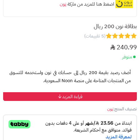
اضغط هنا للمزيد من ماركة
نون
بطاقة نون 200 ريال
(5 تقييمات)
240.99
متوفر
أضف رصيد بقيمة 200 ريال إلى حسابك في نون واستخدمه للتسوق
من المنتجات المتاحة على منصة Noon السعودية.
قراءة المزيد
طريقة الاستخدام:
سجّل الدخول إلى حسابك في نون.
تصنيف المنتج:
نون
انتقل إلى قسم "رصيد نون".
اختر "استرداد بطاقة الهدايا".
أدخل رقم البطاقة ورمز PIN.
اضغط "استرداد" لإضافة الرصيد إلى حسابك.