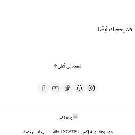
حسابك.
تنبيهات هامة قبل الشراء
تنبيه: هذا المنتج مخصص لمنطقة السعودية فقط، تأكد من توافق
قد يعجبك أيضًا
حسابك أو متجرك قبل الشراء.
العودة إلى أعلى
موسوعة بوابة إكس | XGATE لبطاقات الهدايا الرقمية،