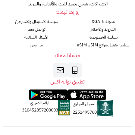
الاشتراكات، شحن رصيد للبث والألعاب، والمزيد.
روابط تهمك
مدونة XGATE
سياسة الاستبدال والاسترجاع
الشروط والأحكام
تواصل معنا
سياسة الخصوصية
الأسئلة الشائعة
سياسة تفعيل شرائح SIM و eSIM
من نحن
خدمة العملاء
تطبيق بوابة اكس
الرقم الضريبي
السجل التجاري
310452857200003
2251495760