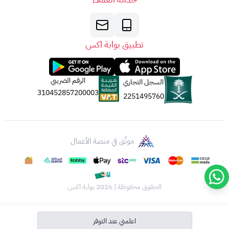
تطبيق بوابة اكس
الرقم الضريبي
السجل التجاري
310452857200003
2251495760
موثّق في منصة الأعمال
الحقوق محفوظة | 2026
بوابة اكس
اعلمني عند التوفر