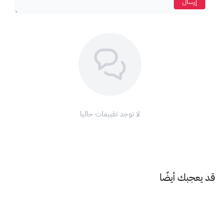
إرسال
طريقة شحن بطاقات بلايستيشن:
1- قم بتسجيل الدخول إلى PlayStation Network على PS3 أو
PS4 أو PS5 أو PSP أو الكمبيوتر الشخصي باستخدام Media Go.
2- توجه إلى PlayStation Store وحدد رمز Redeem Codes في
الجزء العلوي من الصفحة.
3- أدخل رمز بطاقة PSN وستتم إضافة الأموال إلى محفظتك على
الفور.
لا توجد تقييمات حاليا
هذا المنتج مخصص للمتاجر الكندية
قد يعجبك أيضًا