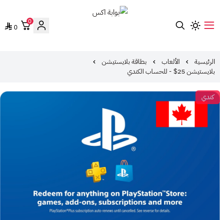
0
0
بوابة اكس
الرئيسية
الألعاب
بطاقة بلايستيشن
بلايستيشن 25$ - للحساب الكندي
كندي