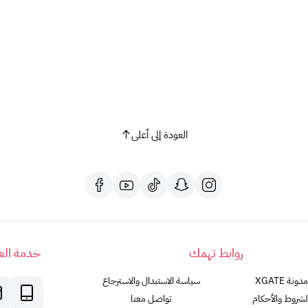
مع بطاقة بلايستيشن، افتح بابًا جديدًا لمغامرات لا حصر لها 
هل لديك أي أسئلة أخرى؟ لا تتردد في طرحها!
العودة إلى أعلى
روابط تهمك
خدمة العم
مدونة XGATE
سياسة الاستبدال والاسترجاع
لشروط والأحكام
تواصل معنا