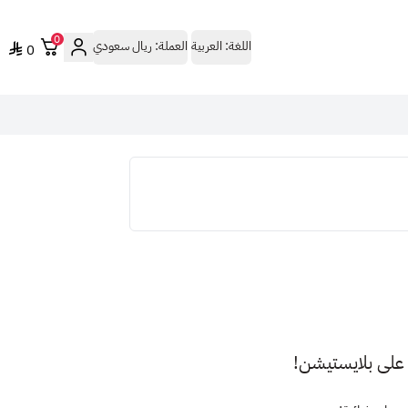
0
اللغة:
العربية
العملة:
ريال سعودي
0
ة على بلايستيشن!