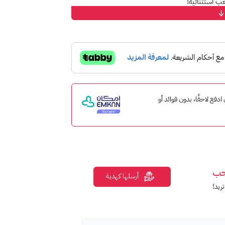
ب استثنائية!
تك على متجر بلايستيشن. تأتي البطاقات بفئات
 به من محتوى رقمي على المتجر.
ت ألعابًا حصرية أو ألعابًا مشهورة.
 إمكان ادفع لاحقًا، بدون فوائد أو
، وحزمات الأسلحة، والمزيد.
ب، وعب مجاني للألعاب، وإمكانية اللعب عبر
حب
أرسلها كهدية
ريد!