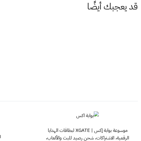
قد يعجبك أيضًا
موسوعة بوابة إكس | XGATE لبطاقات الهدايا
ا
الرقمية، الاشتراكات، شحن رصيد للبث والألعاب،