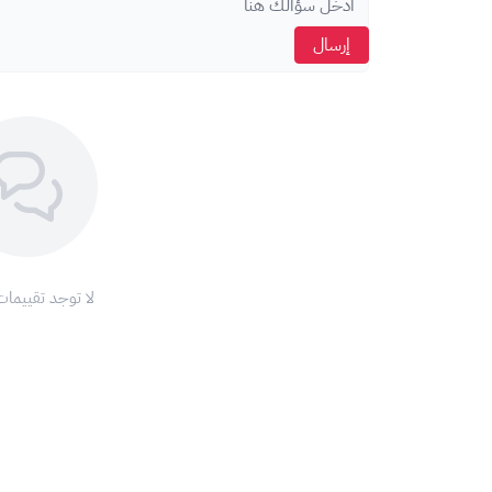
اضغط على "استمرار".
إرسال
أكّد عملية الشحن.
ستتم إضافة الرصيد إلى حسابك.
الطريقة الثانية: من خلال موقع بلايستيشن الرسمي:
قم بزيارة موقع سوني الرسمي:
/store.playstation.com/
سجّل الدخول إلى حسابك أو أنشئ حسابًا جديدًا.
اضغط على أيقونة الملف الشخصي الخاص بك.
اختر "استبدال قيمة الرمز".
أدخل رمز بطاقة بلايستيشن.
لا توجد تقييمات
اضغط على "التالي".
ستتم إضافة الرصيد إلى حسابك.
نصائح هامة:
تأكد من اختيار بطاقة بلايستيشن تناسب المنطقة الصحي
احرص على حفظ رمز بطاقة بلايستيشن في مكان آمن.
لا تشارك رمز البطاقة مع أي شخص آخر.