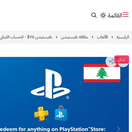
القائمة
الرئيسية
الألعاب
بطاقة بلايستيشن
بلايستيشن 70$ - للحساب اللبناني
لبناني