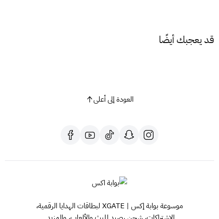
أدخل رمز بطاقة بلايستيشن.
اضغط على "التالي".
ستتم إضافة الرصيد إلى حسابك.
قد يعجبك أيضًا
نصائح هامة:
تأكد من اختيار بطاقة بلايستيشن تناسب المنطقة الصحيحة
لحسابك.
احرص على حفظ رمز بطاقة بلايستيشن في مكان آمن.
العودة إلى أعلى
لا تشارك رمز البطاقة مع أي شخص آخر.
مع بطاقة بلايستيشن، افتح بابًا جديدًا لمغامرات لا حصر لها على عالم
بلايستيشن!
هل لديك أي أسئلة أخرى؟ لا تتردد في طرحها!
هذا المنتج مخصص للمتاجر الامريكية
موسوعة بوابة إكس | XGATE لبطاقات الهدايا الرقمية،
الاشتراكات، شحن رصيد للبث والألعاب، والمزيد.