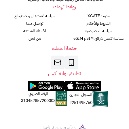
روابط تهمك
مدونة XGATE
سياسة الاستبدال والاسترجاع
الشروط والأحكام
تواصل معنا
سياسة الخصوصية
الأسئلة الشائعة
سياسة تفعيل شرائح SIM و eSIM
من نحن
خدمة العملاء
تطبيق بوابة اكس
الرقم الضريبي
السجل التجاري
310452857200003
2251495760
موثّق في منصة الأعمال