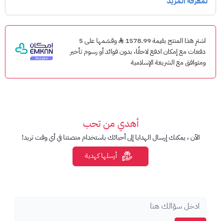
سيتم إضافة الشدات إلى حساب PUBG Mobile الخاص بك.
ملاحظات مهمة
اشترِ هذا المنتج بقيمة 1578.99
وقسّمها على 5
مخصص لحسابات PUBG Mobile العالمية.
دفعات مع إمكان ادفع لاحقًا، بدون فوائد أو رسوم تأخير
تأكد من إدخال Player ID بشكل صحيح.
ومتوافق مع الشريعة الإسلامية
لا يدعم النسخ الكورية أو الفيتنامية أو الصينية ما لم يُذكر خلاف
ذلك.
المنتجات الرقمية غير قابلة للاسترجاع بعد التسليم أو الاستخدام.
أهدي من تحب
الآن ، يمكنك إرسال الهدايا إلى أحبائك باستخدام منصتنا في أي وقت تريد!
أرسلها كهدية