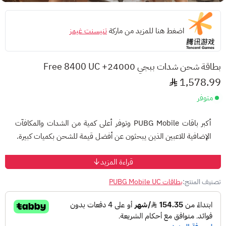
اضغط هنا للمزيد من ماركة
تنيسنت غيمز
بطاقة شحن شدات ببجي 24000+ Free 8400 UC
1,578.99
متوفر
أكبر باقات PUBG Mobile وتوفر أعلى كمية من الشدات والمكافآت
الإضافية للاعبين الذين يبحثون عن أفضل قيمة للشحن بكميات كبيرة.
طريقة الاستخدام
قراءة المزيد
أتمم عملية الشراء واستلم كود الشدات.
تصنيف المنتج:
بطاقات PUBG Mobile UC
ادخل إلى
صفحة الاسترداد
أدخل معرف اللاعب (Player ID).
أدخل كود الشدات واضغط تأكيد.