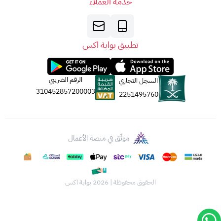
خدمة العملاء
تطبيق بوابة اكس
الرقم الضريبي
السجل التجاري
310452857200003
2251495760
موثّق في منصة الأعمال
الحقوق محفوظة | 2026
بوابة اكس