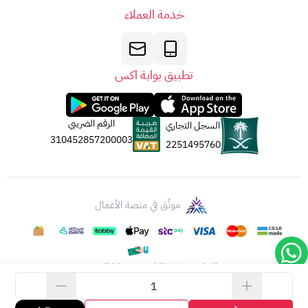
خدمة العملاء
تطبيق بوابة اكس
الرقم الضريبي
السجل التجاري
310452857200003
2251495760
موثّق في منصة الأعمال
الحقوق محفوظة | 2026
بوابة اكس