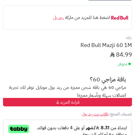
اضغط هنا للمزيد من ماركة
ريد بل
باقة
Red Bull Mazji 60 1M
84.99
متوفر
باقة مزاجي 60؟
مزاجي 60 هي باقة شحن مميزة من ريد بول موبايل توفر لك تجربة
اتصالات سهلة وبأسعار مميزة!
قراءة المزيد
ما هي مميزات مزاجي 60؟
تصنيف المنتج:
باقات نت ريد بول
6 جيجابايت إنترنت
6 جيجابايت لتطبيقات التواصل الاجتماعي (فيسبوك، انستقرام،
سناب شات، يوتيوب، وتساب)