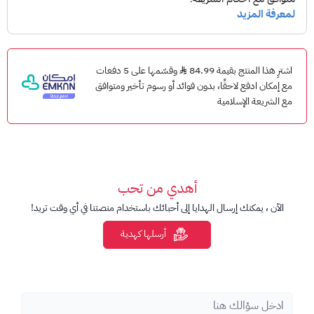
400 دقيقة مكالمات محلية
400 رسائل نصية محلية
اشترِ هذا المنتج بقيمة 84.99
وقسّمها على 5 دفعات
ما هو سعر مزاجي 60؟
مع إمكان ادفع لاحقًا، بدون فوائد أو رسوم تأخير ومتوافق
60 ريال فقط (غير شامل الضريبة)
مع الشريعة الإسلامية
ما هي صلاحية مزاجي 60؟
30 يوم
كيف يمكنني شحن مزاجي 60؟
أهدي من تحب
من خلال تطبيق ريد بول موبايل
الآن ، يمكنك إرسال الهدايا إلى أحبائك باستخدام منصتنا في أي وقت تريد!
من خلال موقع ريد بول موبايل الإلكتروني
أرسلها كهدية