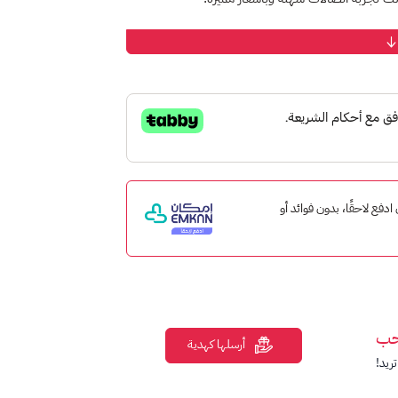
، انستقرام، سناب شات، يوتيوب، وتساب)
لة يومياً)
 إمكان ادفع لاحقًا، بدون فوائد أو
حب
أرسلها كهدية
ريد!