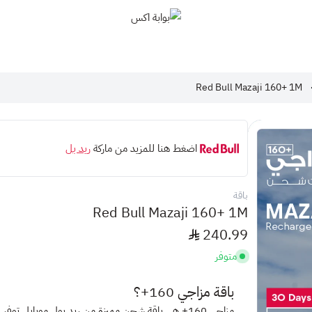
بوابة اكس
Red Bull Mazaji 160+ 1M
اضغط هنا للمزيد من ماركة
ريد بل
باقة
Red Bull Mazaji 160+ 1M
240.99
متوفر
باقة مزاجي 160+؟
مزاجي 160+
هي باقة شحن مميزة من ريد بول موبايل توفر ل