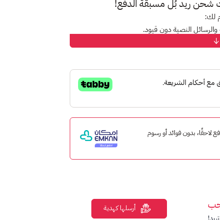
ت شحن ريد بُل مسبقة الدفع!
م لك:
الرسائل النصية دون قيود.
 الباقات المميزة والحصرية.
ى باقتك بسهولة.
كان ادفع لاحقًا، بدون فوائد أو رسوم
حب
أرسلها كهدية
ريد!