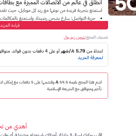
انطلق في عالم من الاتصالات المميزة مع بطاقا
استمتع بتجربة فريدة من نوعها مع ريد بُل موبايل، حيث تقد
حرية التواصل:
سارع بشحن رصيدك واستمتع بالمكالمات و
قراءة المزيد
باقات مرنة:
اختر باقة تناسب احتياجاتك من بين العديد من
مميزات إضافية:
أضف المميزات التي تناسب احتياجاتك عل
تصنيف المنتج:
شحن ريد بول
كل هذا وأكثر مع بطاقات شحن ريد بُل مسبقة الدفع بقيمة 50 ريال!
رصيد البطاقة :
50 ريال
اشترِ هذا المنتج بقيمة 59.5
وقسّمها على 5 دفعات مع إم
تأخير ومتوافق مع الشريعة الإسلامية
كيف تشحن بطاقتك؟
لديك طريقتان:
1. شحن مباشر:
اضغط بـ *1588*
أدخل رقم بطاقة الشحن
أهدي من ت
اضغط #
الآن ، يمكنك إرسال الهدايا إلى أحبائك باستخدام منصتنا في أي وقت ت