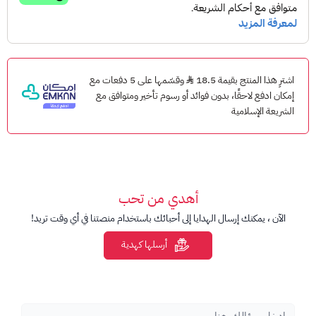
مميزات إضافية:
أضف المميزات التي تناسب احتياجاتك على باقتك
بسهولة.
كل هذا وأكثر مع بطاقات شحن ريد بُل مسبقة الدفع بقيمة 15 ريال!
اشترِ هذا المنتج بقيمة 18.5
وقسّمها على 5 دفعات مع
إمكان ادفع لاحقًا، بدون فوائد أو رسوم تأخير ومتوافق مع
رصيد البطاقة :
الشريعة الإسلامية
15 ريال
كيف تشحن بطاقتك؟
لديك طريقتان:
1. شحن مباشر:
أهدي من تحب
اضغط بـ *1588*
الآن ، يمكنك إرسال الهدايا إلى أحبائك باستخدام منصتنا في أي وقت تريد!
أدخل رقم بطاقة الشحن
أرسلها كهدية
اضغط #
ثم اضغط اتصال
2. شحن عبر الإنترنت:
زور موقع ريد بُل موبايل: