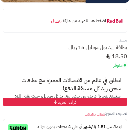
اضغط هنا للمزيد من ماركة
ريد بل
رصيد
بطاقة ريد بول موبايل 15 ريال
18.50
متوفر
انطلق في عالم من الاتصالات المميزة مع بطاقات
شحن ريد بُل مسبقة الدفع!
استمتع بتجربة فريدة من نوعها مع ريد بُل موبايل، حيث تقدم لك:
قراءة المزيد
حرية التواصل:
سارع بشحن رصيدك واستمتع بالمكالمات
والرسائل النصية دون قيود.
تصنيف المنتج:
شحن ريد بول
باقات مرنة:
اختر باقة تناسب احتياجاتك من بين العديد من
الباقات المميزة والحصرية.