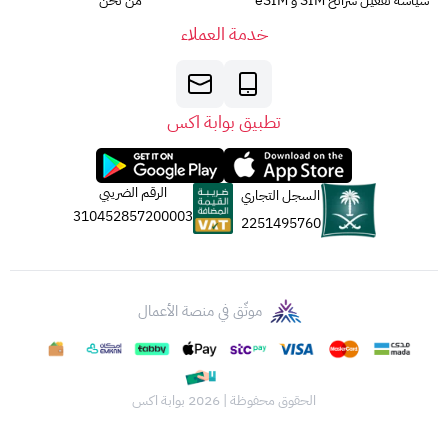
سياسة تفعيل شرائح SIM و eSIM
من نحن
خدمة العملاء
تطبيق بوابة اكس
الرقم الضريبي
السجل التجاري
310452857200003
2251495760
موثّق في منصة الأعمال
الحقوق محفوظة | 2026
بوابة اكس