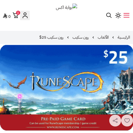
0
0
بوابة اكس
الرئيسية
الألعاب
رون سكيب
رون سكيب 25$