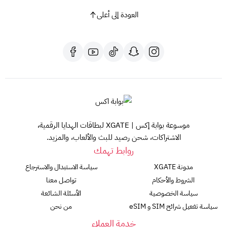
من قائمة خيارات الشحن، اختر "بطاقة شحن".
العودة إلى أعلى
4. أدخل معلومات بطاقتك:
اكشط الغطاء عن بطاقة رون سكيب الخاصة بك للكشف عن الكود
السري.
أدخل رقم البطاقة (الموجود على ظهر البطاقة) في الحقل
المخصص.
أدخل الكود السري في الحقل المخصص.
5. أكمل عملية الشحن:
موسوعة بوابة إكس | XGATE لبطاقات الهدايا الرقمية،
راجع معلومات بطاقتك للتأكد من صحتها.
الاشتراكات، شحن رصيد للبث والألعاب، والمزيد.
روابط تهمك
انقر على زر "شحن".
ستتلقى رسالة تأكيد تخبرك بنجاح عملية الشحن.
مدونة XGATE
سياسة الاستبدال والاسترجاع
الشروط والأحكام
تواصل معنا
ملاحظات هامة:
سياسة الخصوصية
الأسئلة الشائعة
تأكد من استخدام بطاقة رون سكيب مخصصة للحسابات
سياسة تفعيل شرائح SIM و eSIM
من نحن
الأمريكية.
خدمة العملاء