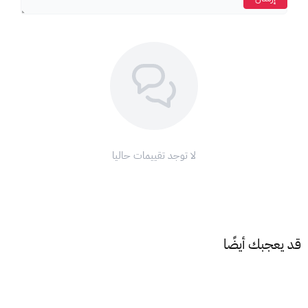
اشتري بطاقة رون سكيب 25 دولار الآن وانطلق في مغامرات لا تُنسى!
كيف اشحن بطاقات رون سكيب
إليك الخطوات البسيطة لشحن بطاقتك:
1. انتقل إلى موقع RuneScape:
افتح متصفح الويب الخاص بك وتوجه إلى موقع RuneScape
الرسمي:
https://www.runescape.com/
.
تأكد من تسجيل الدخول إلى حسابك على RuneScape.
لا توجد تقييمات حاليا
2. ابحث عن خيار "شحن رصيد":
هناك طريقتان للعثور على خيار "شحن رصيد":
من القائمة الرئيسية: انقر على أيقونة "+" الموجودة في أعلى يمين
الشاشة، ثم اختر "شحن رصيد".
قد يعجبك أيضًا
من متجر اللعبة: انقر على أيقونة المتجر (سلة التسوق) الموجودة في
أعلى يمين الشاشة، ثم اختر "شحن رصيد".
3. اختر "بطاقة شحن":