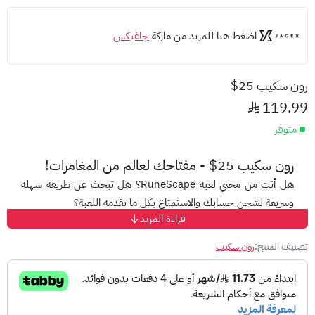
اضغط هنا للمزيد من ماركة
جاغيكس
رون سكيب 25$
119.99
متوفر
رون سكيب 25$ - مفتاحك لعالم من المغامرات!
هل أنت من محبي لعبة RuneScape؟ هل تبحث عن طريقة سهلة
وسريعة لشحن حسابك والاستمتاع بكل ما تقدمه اللعبة؟
قراءة المزيد
إليك الحل الأمثل: بطاقة رون سكيب 25$ للحساب الأمريكي!
تصنيف المنتج:
رون سكيب
مع هذه البطاقة، ستحصل على رصيد بقيمة 25 دولار داخل اللعبة،
مما يفتح أمامك آفاقًا واسعة من الإمكانيات:
اشترك في عضوية RuneScape Premium: استمتع بمزايا حصرية
مثل الوصول إلى مناطق جديدة ومهام وتجارب فريدة، بالإضافة إلى